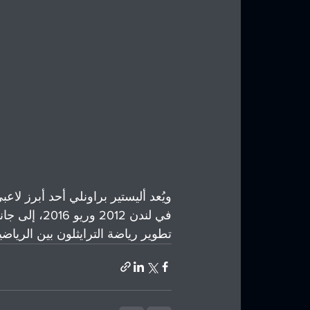
ويُعد أليستير براونلي أحد أبرز لاعب
في لندن 012
تطوير رياضة الترايثلون بين الرياض