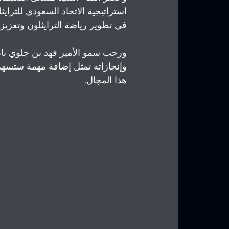
استراتيجية الاتحاد السعودي للترايث
في تطوير رياضة الترايثلون وتعزيز ح
ورحب سمو الأمير فهد بن جلوي بانضم
وإنجازاته تمثل إضافة مهمة ستسهم ف
هذا المجال.