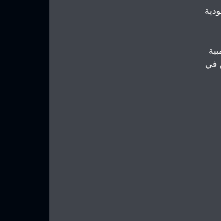
ودية 
ية 
 في 