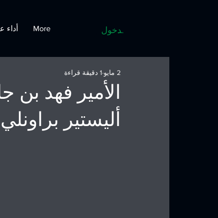
More
أداء ع
تسجيل الدخول
2 مايو
1 دقيقة قراءة
الأمير فهد بن ج
أليستير براونلي،