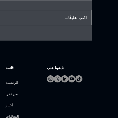
اكتب تعليقًا...
الاتحاد السعودي للترايثلون يدعم
التطوير المؤسسي للترايثلون
الآسيوي
تابعونا على
قائمة
الرئيسية
من نحن
أخبار
الفعاليات