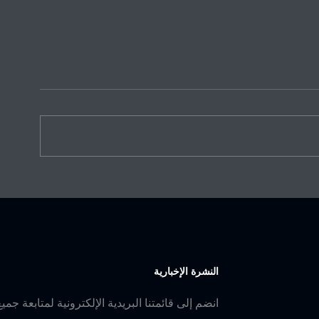
مشاركة سعودية في اجتماع
صاحب السمو المل
الجمعية العمومية الـ34 للاتحاد
بن جلوي يشارك ف
الآسيوي للترايثلون
المجلس التنفيذي
للاتحاد الدولي لل
رئاسة الاتحاد.
النشرة الإخبارية
انضم إلى قائمتنا البريدية الإلكترونية لمتابعة جميع