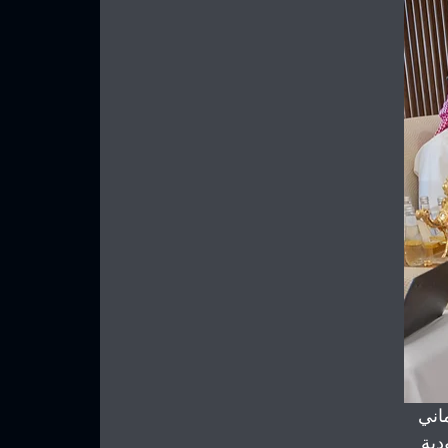
اني 
دية 