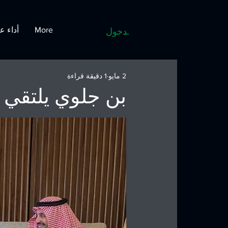
More
أداء ع
تسجيل الدخول
2 مايو
1 دقيقة قراءة
بن جلوي يلتقي ر