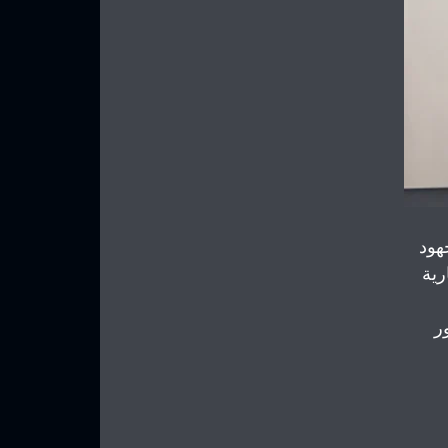
هود 
ية 
ر 