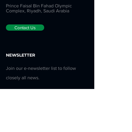
Prince Faisal Bin Fahad Olympic
Complex, Riyadh, Saudi Arabia
Contact Us
NEWSLETTER
Join our e-newsletter list to follow
closely all news.
Email
*
Yes, subscribe me to your 
newsletter.
Submit